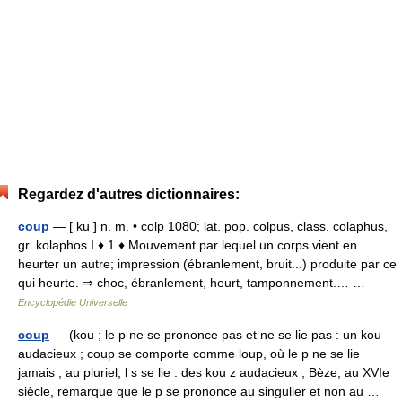
Regardez d'autres dictionnaires:
coup
— [ ku ] n. m. • colp 1080; lat. pop. colpus, class. colaphus,
gr. kolaphos I ♦ 1 ♦ Mouvement par lequel un corps vient en
heurter un autre; impression (ébranlement, bruit...) produite par ce
qui heurte. ⇒ choc, ébranlement, heurt, tamponnement.… …
Encyclopédie Universelle
coup
— (kou ; le p ne se prononce pas et ne se lie pas : un kou
audacieux ; coup se comporte comme loup, où le p ne se lie
jamais ; au pluriel, l s se lie : des kou z audacieux ; Bèze, au XVIe
siècle, remarque que le p se prononce au singulier et non au …