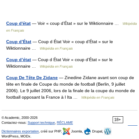
Coup d'état
— Voir « coup d’État » sur le Wiktionnaire …
Wikipédia
en Français
Coup d’État
— Coup d État Voir « coup d’État » sur le
Wiktionnaire …
Wikipédia en Français
Coup d’état
— Coup d État Voir « coup d’État » sur le
Wiktionnaire …
Wikipédia en Français
Coup De Tête De Zidane
— Zinedine Zidane avant son coup de
tête en finale de Coupe du monde de football (Berlin, 9 juillet
2006). Le 9 juillet 2006, lors de la finale de la coupe du monde de
football opposant la France à l Ita …
Wikipédia en Français
© Academic, 2000-2026
18+
Contactez-nous:
Support technique
,
RÉCLAME
Dictionnaires exportation
, créé sur PHP,
Joomla,
Drupal,
WordPress, MODx.