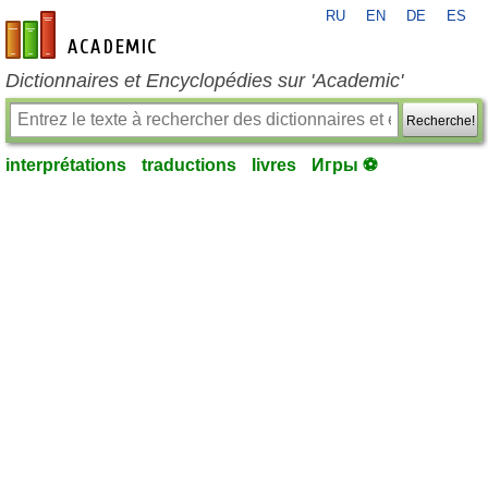
RU
EN
DE
ES
fr-academic.com
Dictionnaires et Encyclopédies sur 'Academic'
Recherche!
interprétations
traductions
livres
Игры ⚽